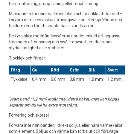
hemmaträning, gruppträning eller rehabilitering.
Minibanden tar minimalt med plats och är enkla att ta med –
förvara dem i resväskan, träningsväskan eller byrålådan och
ha dem redo för ett snabbt pass, var du än är!
De fyra olika motståndsnivåerna gör det enkelt att anpassa
träningen efter övning och nivå – oavsett om du tränar
styrka, rörlighet eller stabilitet.
Tjocklek och färger:
Färg
Gul
Röd
Grön
Blå
Svart
Tykkelse
0,4 mm
0,6 mm
0,8 mm
1,0 mm
1,2 mm
Svart band (1,2 mm) ingår inte i detta paket, men kan köpas
separat om du vill ha extra motstånd.
Förvaring och skötsel:
Förvara inte minibanden i direkt solljus eller nära värmekällor
som element. Solljus och värme kan torka ut och försvaga