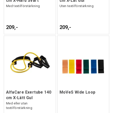
cm X-Hård Svart
cm X-Lät Gul
Med textilförstärkning
Uten textilförstärkning
209,-
209,-
AlfaCare Exertube 140
MoVeS Wide Loop
cm X-Lätt Gul
Med eller utan
textilförstärkning