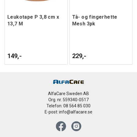
Leukotape P 3,8 cm x
Tå- og fingerhette
13,7 M
Mesh 3pk
149,-
229,-
AlfaCare Sweden AB
Org. nr. 559340-0517
Telefon: 08 564 85 030
E-post: info@alfacare.se