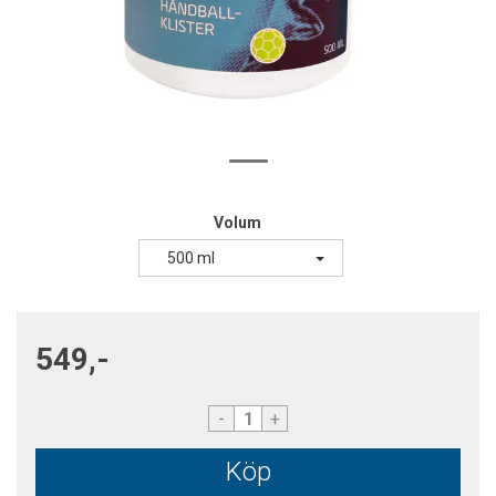
Volum
500 ml
549,-
-
+
Köp