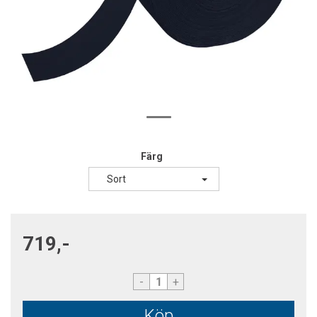
Färg
Sort
719,-
-
+
Köp