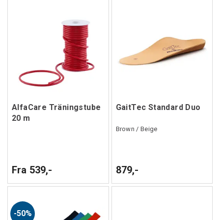
AlfaCare Träningstube
GaitTec Standard Duo
20 m
Brown / Beige
Fra 539,-
879,-
50%