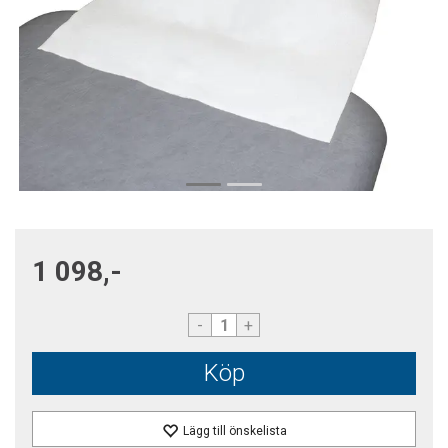
1 098,-
-
+
Köp
Lägg till önskelista