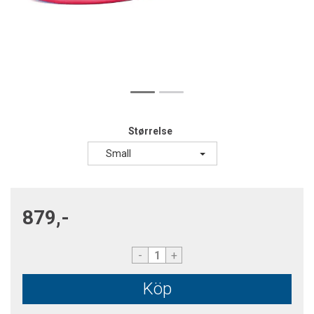
Størrelse
Small
879,-
-
+
Köp