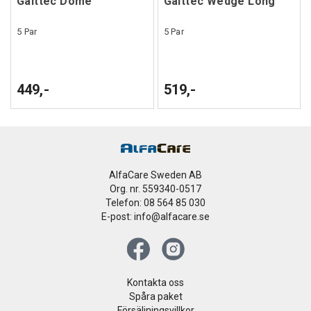
Gaittec Dome
Gaittec Wedge Long
5 Par
5 Par
449,-
519,-
AlfaCare Sweden AB
Org. nr. 559340-0517
Telefon: 08 564 85 030
E-post: info@alfacare.se
Kontakta oss
Spåra paket
Försäljningsvillkor