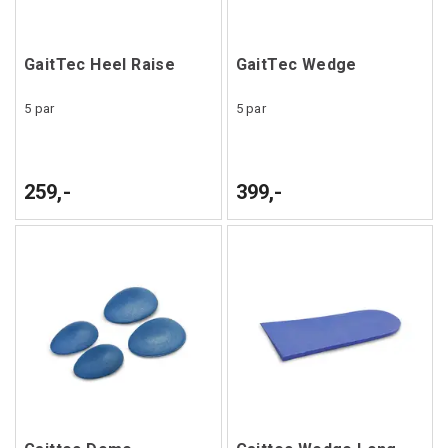
GaitTec Heel Raise
GaitTec Wedge
5 par
5 par
259,-
399,-