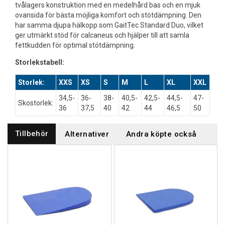
tvålagers konstruktion med en medelhård bas och en mjuk
ovansida för bästa möjliga komfort och stötdämpning. Den
har samma djupa hälkopp som GaitTec Standard Duo, vilket
ger utmärkt stöd för calcaneus och hjälper till att samla
fettkudden för optimal stötdämpning.
Storlekstabell:
Storlek:
XXS
XS
S
M
L
XL
XXL
34,5-
36-
38-
40,5-
42,5-
44,5-
47-
Skostorlek:
36
37,5
40
42
44
46,5
50
Tillbehör
Alternativer
Andra köpte också