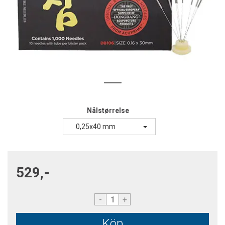
Nålstørrelse
0,25x40 mm
529,-
-
+
Köp