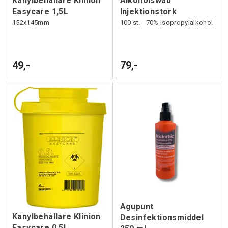
Kanylbehållare Klinion
Alkoholswab
Easycare 1,5L
Injektionstork
152x145mm
100 st. - 70% Isopropylalkohol
49,-
79,-
Agupunt
Kanylbehållare Klinion
Desinfektionsmiddel
Easycare 0,5L