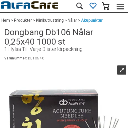
Hem
>
Produkter
>
Klinikutrustning
>
Nålar
>
Akupunktur
Dongbang Db106 Nålar
0,25x40 1000 st
1 Hylsa Till Varje Blisterförpackning.
Varunummer:
DB106-40