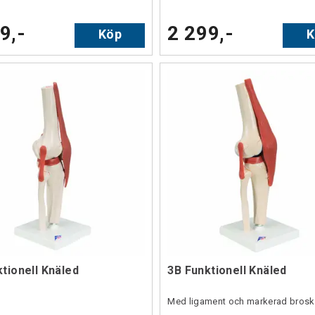
9,-
2 299,-
Köp
K
tionell Knäled
3B Funktionell Knäled
Med ligament och markerad brosk