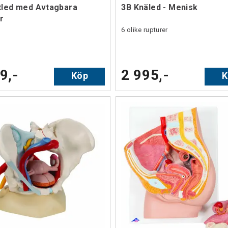
tled med Avtagbara
3B Knäled - Menisk
r
6 olike rupturer
9,-
2 995,-
Köp
K