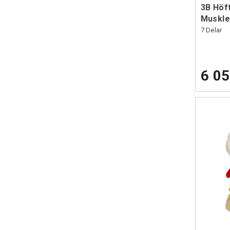
3B Höf
Muskle
7 Delar
6 05