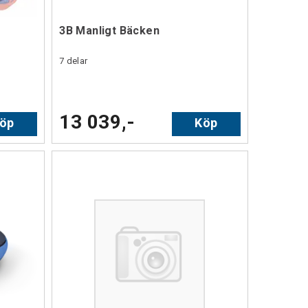
3B Manligt Bäcken
7 delar
13 039,-
öp
Köp