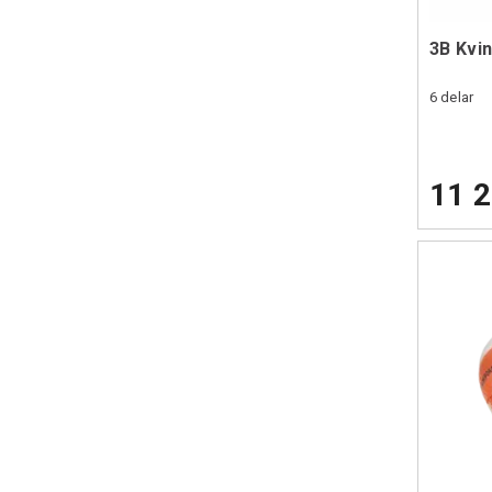
3B Kvin
6 delar
11 2