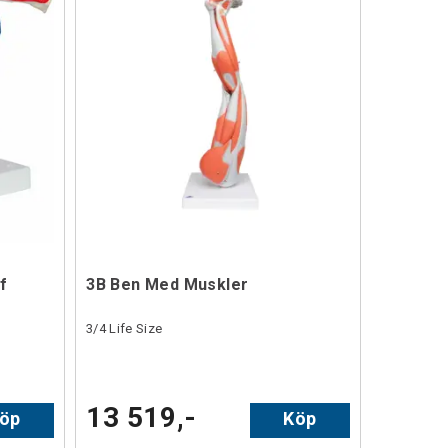
f
3B Ben Med Muskler
3/4 Life Size
13 519,-
öp
Köp