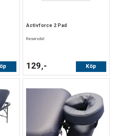
Activforce 2 Pad
Reservdel
129,-
öp
Köp