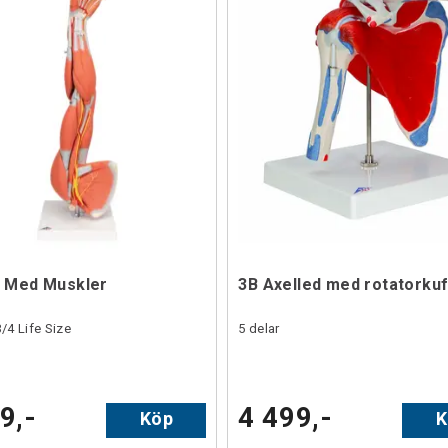
 Med Muskler
3B Axelled med rotatorkuf
3/4 Life Size
5 delar
9,-
4 499,-
Köp
K