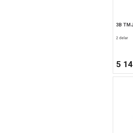
3B TMJ
2 delar
5 14