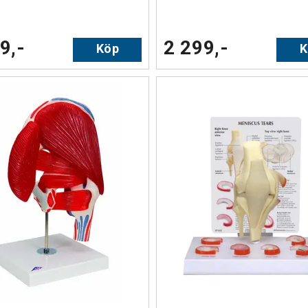
9,-
2 299,-
Köp
K