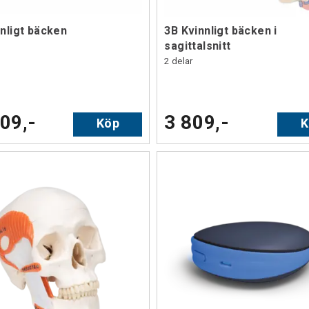
nligt bäcken
3B Kvinnligt bäcken i
sagittalsnitt
2 delar
09,-
3 809,-
Köp
K