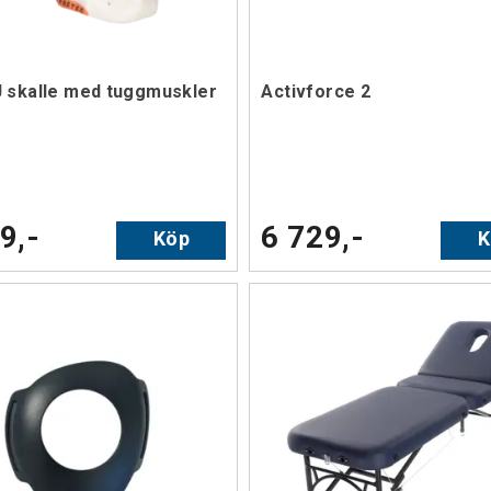
 skalle med tuggmuskler
Activforce 2
9,-
6 729,-
Köp
K