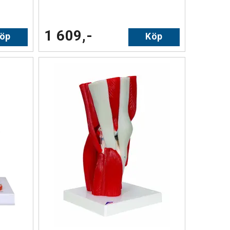
1 609,-
öp
Köp