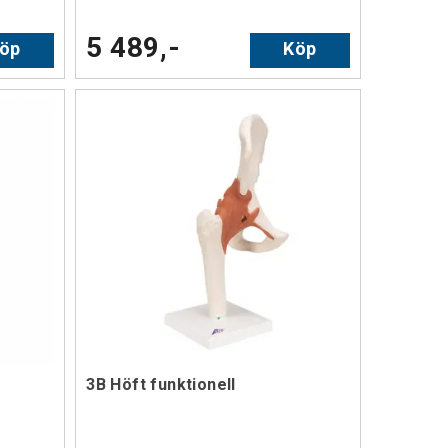
5 489,-
öp
Köp
3B Höft funktionell