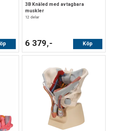
3B Knäled med avtagbara
muskler
12 delar
6 379,-
öp
Köp