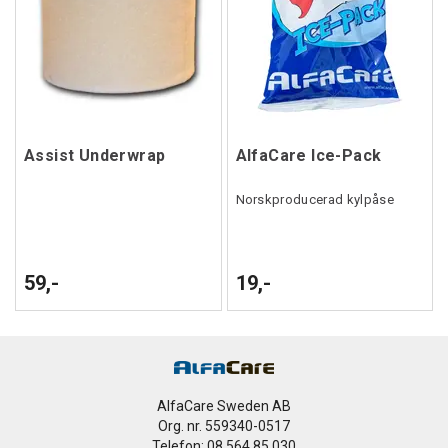
Assist Underwrap
AlfaCare Ice-Pack
Norskproducerad kylpåse
59,-
19,-
AlfaCare Sweden AB
Org. nr. 559340-0517
Telefon: 08 564 85 030