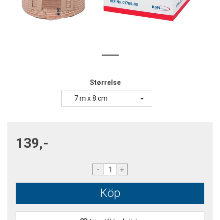
Størrelse
7 m x 8 cm
139,-
-
+
Köp