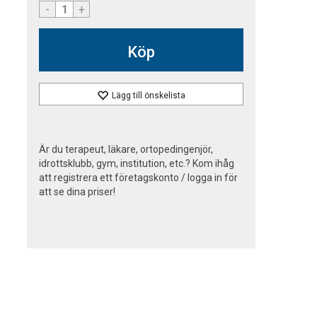
-
+
Köp
Lägg till önskelista
Är du terapeut, läkare, ortopedingenjör,
idrottsklubb, gym, institution, etc.? Kom ihåg
att registrera ett företagskonto / logga in för
att se dina priser!