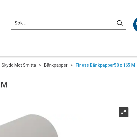
>
Skydd Mot Smitta
>
Bänkpapper
>
Finess Bänkpapper50 x 165 M
 M