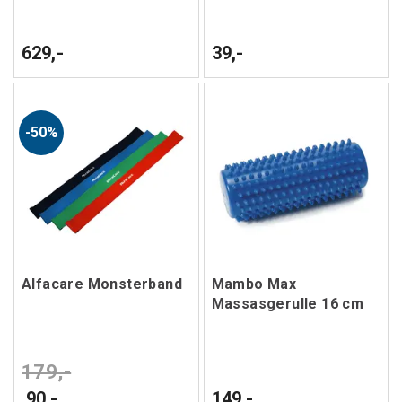
629,-
39,-
50%
Alfacare Monsterband
Mambo Max
Massasgerulle 16 cm
179,-
90,-
149,-