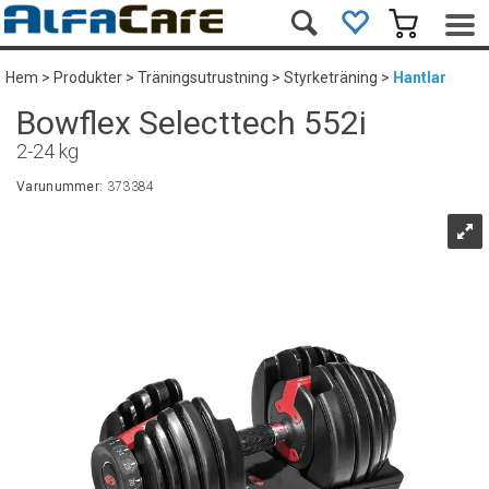
Hem
>
Produkter
>
Träningsutrustning
>
Styrketräning
>
Hantlar
Bowflex Selecttech 552i
2-24 kg
Varunummer:
373384