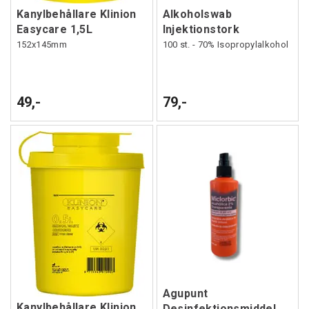
Kanylbehållare Klinion
Alkoholswab
Easycare 1,5L
Injektionstork
152x145mm
100 st. - 70% Isopropylalkohol
49,-
79,-
Agupunt
Kanylbehållare Klinion
Desinfektionsmiddel