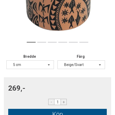
Bredde
Färg
5 cm
Beige/Svart
269,-
-
+
Köp