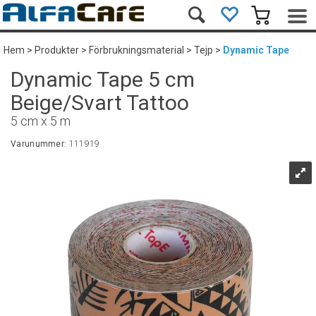
Hem
>
Produkter
>
Förbrukningsmaterial
>
Tejp
>
Dynamic Tape
Dynamic Tape 5 cm
Beige/Svart Tattoo
5 cm x 5 m
Varunummer:
111919