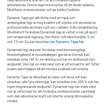
rekyl absorberar kraften för att minska kroppens
arbetsbörda. Denna tejpmetod syftar till att direkt avlasta,
Modifiera rörelsemönster och ge bättre funktion.
Dynamic Tape gör allt detta med en mjuk och
andningsbar tejp av hög kvalitet och styrka, och används av
professionella idrottare runt om i världen. Från rehabilitering
till elitidrott förändras Dynamisk tejp är sättet vi ser på sport
och terapeutisk tejpning. Den finns i två olika bredder, 5 cm
och 7,5 cm. Du kan läsa
mer om Dynamic Tape här
.
Dynamisk tejp ska inte förväxlas med kinesiologitejp.
Kinesiologiband är huvudsakligen gjorda av bomull, kan
sträckas cirka 140 % i en riktning och har en definierad styv
ändpunkt. Den har en mild rekyl och är utformad för att "lyfta"
huden samt hjälper till att minska svullnad och smärta.
Dynamic Tape är tillverkad av nylon och lycra och kan
sträckas i alla fyra riktningar, kan sträckas över 200 % och har
ingen begränsande ändpunkt. Dynamisk tejp har stark rekyl
och är utformad för att förändra rörelsemönster samtidigt
som den absorberar kraft och återför energi till muskelns
rörelse.