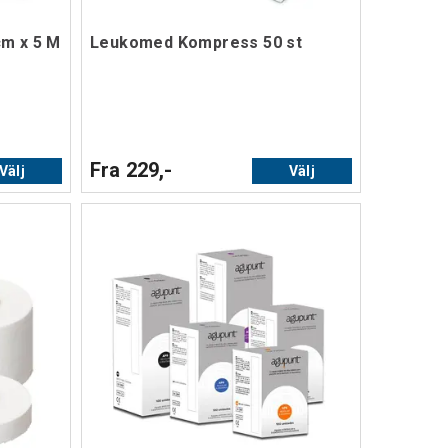
cm x 5 M
Leukomed Kompress 50 st
Fra 229,-
Välj
Välj