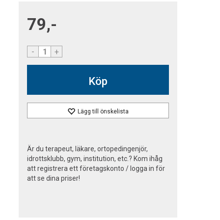
79,-
-
+
Köp
Lägg till önskelista
Är du terapeut, läkare, ortopedingenjör,
idrottsklubb, gym, institution, etc.? Kom ihåg
att registrera ett företagskonto / logga in för
att se dina priser!