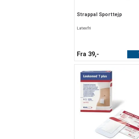
Strappal Sporttejp
Latexfri
Fra 39,-