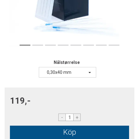
Nålstørrelse
0,30x40 mm
119,-
-
+
Köp