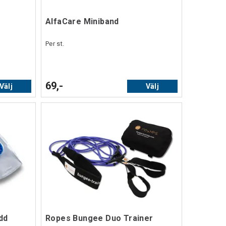
AlfaCare Miniband
Per st.
69,-
Välj
Välj
dd
Ropes Bungee Duo Trainer