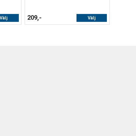
209,-
Välj
Välj