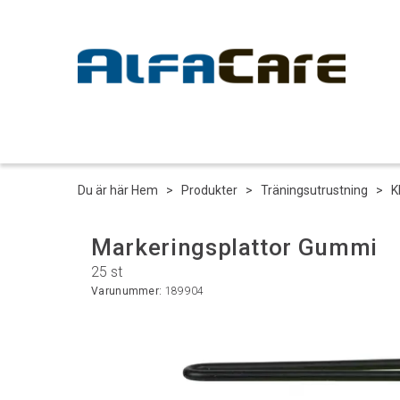
Du är här
Hem
>
Produkter
>
Träningsutrustning
>
K
Markeringsplattor Gummi
25 st
Varunummer:
189904