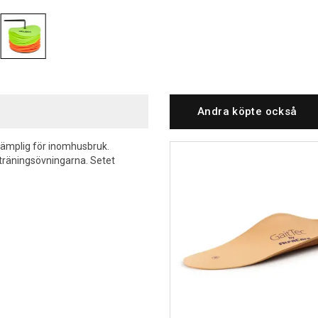
Andra köpte också
 lämplig för inomhusbruk.
 träningsövningarna. Setet