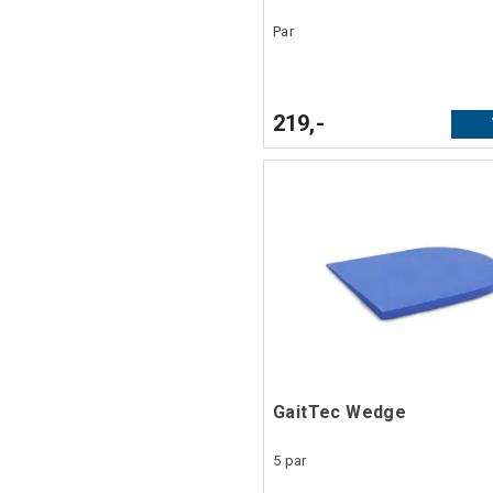
Par
219,-
GaitTec Wedge
5 par