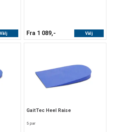
Fra 1 089,-
Välj
Välj
GaitTec Heel Raise
5 par