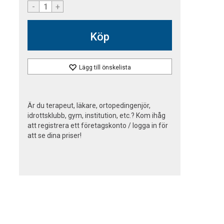
-
+
Köp
Lägg till önskelista
Är du terapeut, läkare, ortopedingenjör,
idrottsklubb, gym, institution, etc.? Kom ihåg
att registrera ett företagskonto / logga in för
att se dina priser!