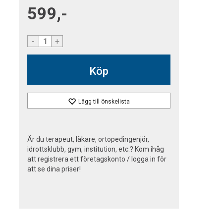
599,-
-
+
Köp
Lägg till önskelista
Är du terapeut, läkare, ortopedingenjör,
idrottsklubb, gym, institution, etc.? Kom ihåg
att registrera ett företagskonto / logga in för
att se dina priser!