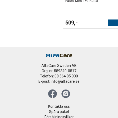
Paket Med Två Rullar
509,-
AlfaCare Sweden AB
Org. nr. 559340-0517
Telefon: 08 564 85 030
E-post: info@alfacare.se
Kontakta oss
Spåra paket
Försäljningsvillkor