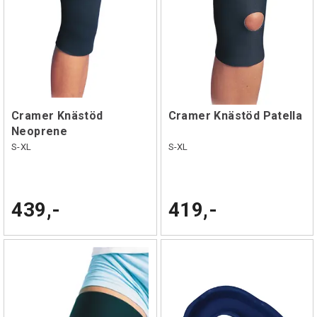
Cramer Knästöd
Cramer Knästöd Patella
Neoprene
S-XL
S-XL
439,-
419,-