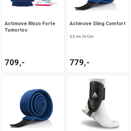
Actimove Rhizo Forte
Actimove Sling Comfort
Tumortos
5,5 cm 2x12m
709,-
779,-