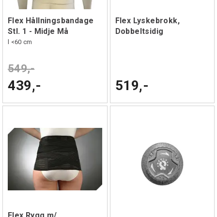
Flex Hållningsbandage
Flex Lyskebrokk,
Stl. 1 - Midje Må
Dobbeltsidig
l <60 cm
549,-
439,-
519,-
Flex Rygg m/