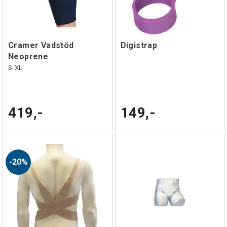
Cramer Vadstöd
Digistrap
Neoprene
S-XL
419,-
149,-
20%