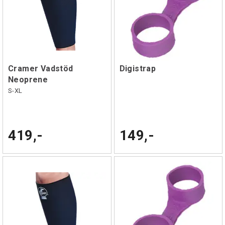
Cramer Vadstöd
Digistrap
Neoprene
S-XL
419,-
149,-