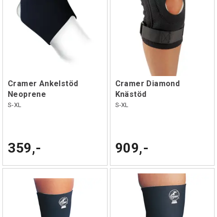
Cramer Ankelstöd
Cramer Diamond
Neoprene
Knästöd
S-XL
S-XL
359,-
909,-