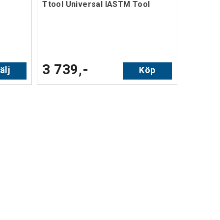
Ttool Universal IASTM Tool
3 739,-
älj
Köp