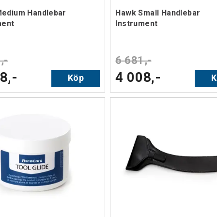
edium Handlebar
Hawk Small Handlebar
ment
Instrument
,-
6 681,-
8,-
4 008,-
Köp
K