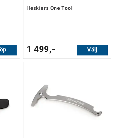
Heskiers One Tool
1 499,-
öp
Välj