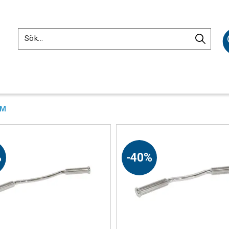
TM
%
40%