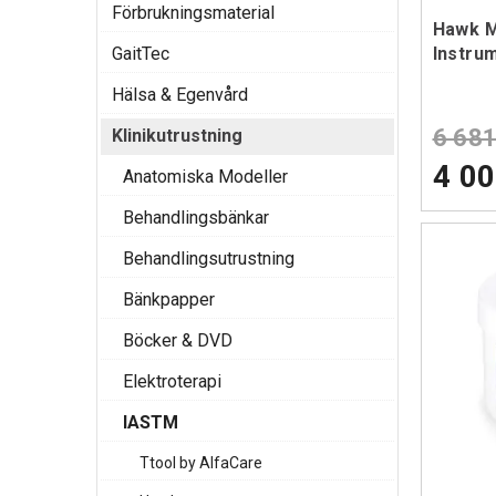
Förbrukningsmaterial
Hawk M
GaitTec
Instru
Hälsa & Egenvård
6 681
Klinikutrustning
4 00
Anatomiska Modeller
Behandlingsbänkar
Behandlingsutrustning
Bänkpapper
Böcker & DVD
Elektroterapi
IASTM
Ttool by AlfaCare