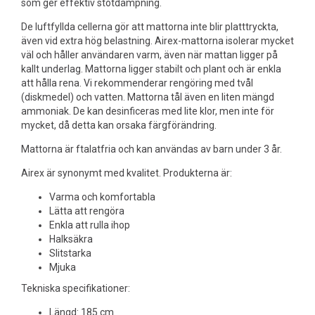
som ger effektiv stötdämpning.
De luftfyllda cellerna gör att mattorna inte blir platttryckta,
även vid extra hög belastning. Airex-mattorna isolerar mycket
väl och håller användaren varm, även när mattan ligger på
kallt underlag. Mattorna ligger stabilt och plant och är enkla
att hålla rena. Vi rekommenderar rengöring med tvål
(diskmedel) och vatten. Mattorna tål även en liten mängd
ammoniak. De kan desinficeras med lite klor, men inte för
mycket, då detta kan orsaka färgförändring.
Mattorna är ftalatfria och kan användas av barn under 3 år.
Airex är synonymt med kvalitet. Produkterna är:
Varma och komfortabla
Lätta att rengöra
Enkla att rulla ihop
Halksäkra
Slitstarka
Mjuka
Tekniska specifikationer:
Längd: 185 cm