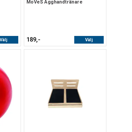
l
MoVeS Ägghandtränare
189,-
Välj
Välj