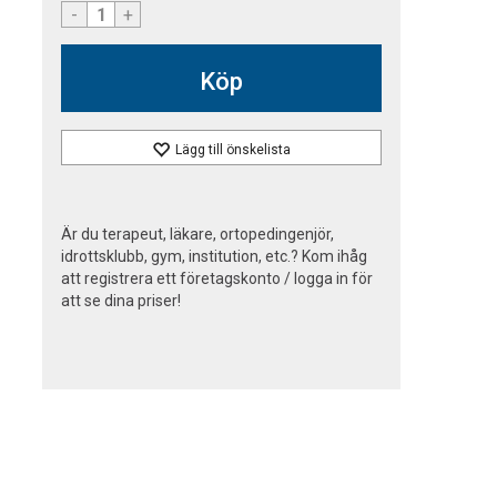
-
+
Köp
Lägg till önskelista
Är du terapeut, läkare, ortopedingenjör,
idrottsklubb, gym, institution, etc.? Kom ihåg
att registrera ett företagskonto / logga in för
att se dina priser!