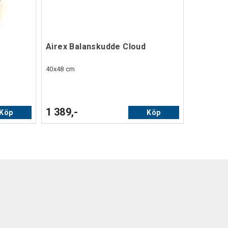
Airex Balanskudde Cloud
40x48 cm
1 389,-
Köp
Köp