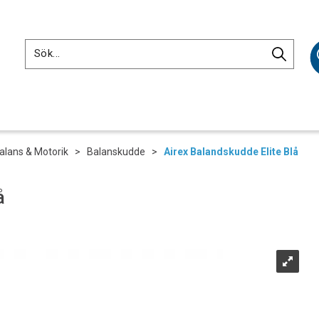
alans & Motorik
>
Balanskudde
>
Airex Balandskudde Elite Blå
å