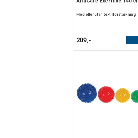
AlfaCare Exertube 140 c
Med eller utan textilförstärkning
209,-