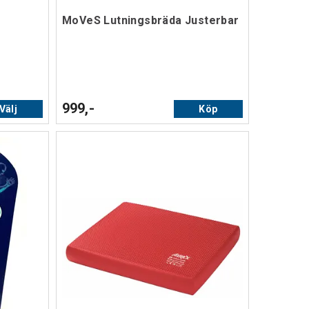
MoVeS Lutningsbräda Justerbar
999,-
Välj
Köp