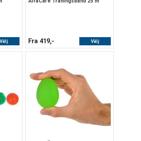
m
AlfaCare Träningsband 25 m
Fra 419,-
Välj
Välj