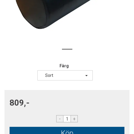
Färg
Sort
809,-
-
+
Köp