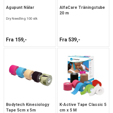
Agupunt Nålar
AlfaCare Träningstube
20 m
Dry Needling 100 stk
Fra 159,-
Fra 539,-
Bodytech Kinesiology
K-Active Tape Classic 5
Tape 5cm x 5m
cm x 5 M