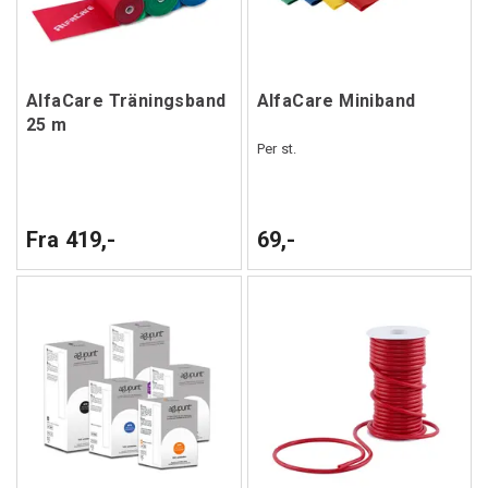
AlfaCare Träningsband
AlfaCare Miniband
25 m
Per st.
Fra 419,-
69,-