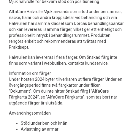
Mjuk halvrulle för bekväm stöd och positionering.
AlfaCare Halvrulle Mjuk används som stöd under ben, armar,
nacke, hälar och andra kroppsdelar vid behandling och vila.
Halvrullen har samma klädsel som Dorcas behandlingsbänkar
och kan levereras i samma färger, vilket ger ett enhetligt och
professionellt intryck i behandlingsrummet. Produkten
rengörs enkelt och rekommenderas att tvättas med
Praktisept.
Halvrullen kan levereras i flera färger. Om önskad färg inte
finns som variant i webbutiken, kontakta kundservice.
Information om färger
Under hösten 2024 byter tillverkaren ut flera färger. Under en
övergångsperiod finns två färgkartor under fliken
”Dokument”. Om du inte hittar önskad färg i ”AlfaCare
Färgkarta 2024”, se ”AlfaCare Färgkarta”, som tas bort när
utgående färger är slutsålda.
Användningsområden
Stöd under ben och knän
Avlastning av armar