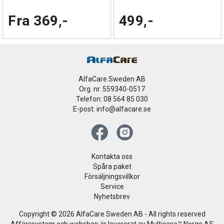
Fra 369,-
499,-
AlfaCare Sweden AB
Org. nr. 559340-0517
Telefon: 08 564 85 030
E-post: info@alfacare.se
Kontakta oss
Spåra paket
Försäljningsvillkor
Service
Nyhetsbrev
Copyright © 2026 AlfaCare Sweden AB - All rights reserved
Affärssystem
och
webshop
är levererat av
Multicase™ Norge AS