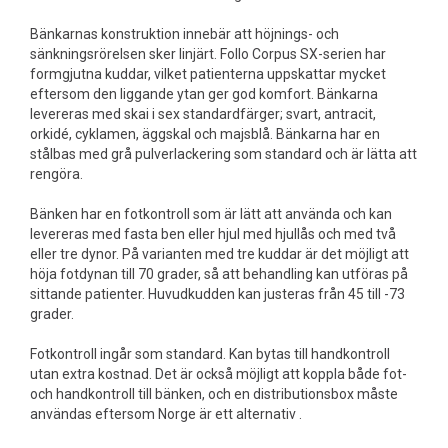
Bänkarnas konstruktion innebär att höjnings- och
sänkningsrörelsen sker linjärt. Follo Corpus SX-serien har
formgjutna kuddar, vilket patienterna uppskattar mycket
eftersom den liggande ytan ger god komfort. Bänkarna
levereras med skai i sex standardfärger; svart, antracit,
orkidé, cyklamen, äggskal och majsblå. Bänkarna har en
stålbas med grå pulverlackering som standard och är lätta att
rengöra.
Bänken har en fotkontroll som är lätt att använda och kan
levereras med fasta ben eller hjul med hjullås och med två
eller tre dynor. På varianten med tre kuddar är det möjligt att
höja fotdynan till 70 grader, så att behandling kan utföras på
sittande patienter. Huvudkudden kan justeras från 45 till -73
grader.
Fotkontroll ingår som standard. Kan bytas till handkontroll
utan extra kostnad. Det är också möjligt att koppla både fot-
och handkontroll till bänken, och en distributionsbox måste
användas eftersom Norge är ett alternativ .