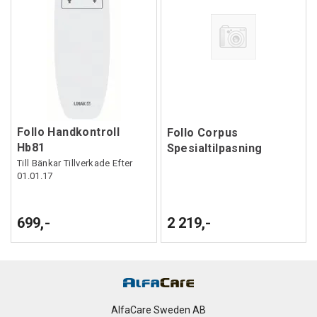
Follo Handkontroll
Follo Corpus
Hb81
Spesialtilpasning
Till Bänkar Tillverkade Efter
01.01.17
699,-
2 219,-
AlfaCare Sweden AB