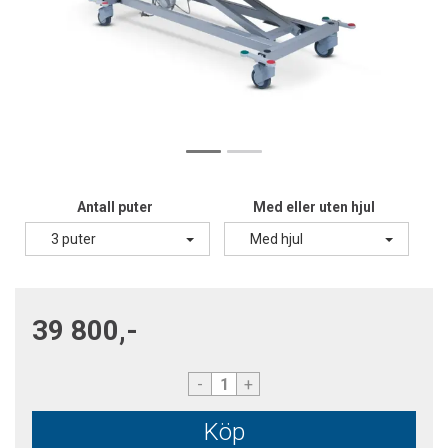
Antall puter
Med eller uten hjul
3 puter
Med hjul
39 800,-
-
+
Köp