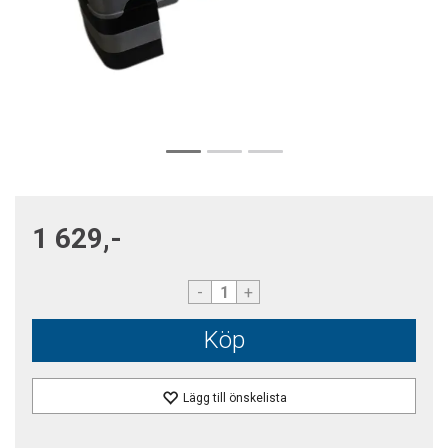
1 629,-
-
+
Köp
Lägg till önskelista