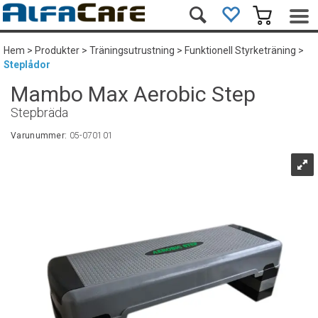
Hem
>
Produkter
>
Träningsutrustning
>
Funktionell Styrketräning
>
Steplådor
Mambo Max Aerobic Step
Stepbräda
Varunummer:
05-070101