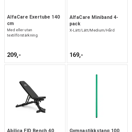
AlfaCare Exertube 140
AlfaCare Miniband 4-
cm
pack
Med eller utan
X-Lätt/Lätt/Medium/Hård
textilförstärkning
209,-
169,-
Abilica FID Bench 40
Gymnastikkstang 100