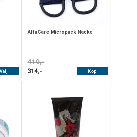
AlfaCare Micropack Nacke
419,-
314,-
Välj
Köp