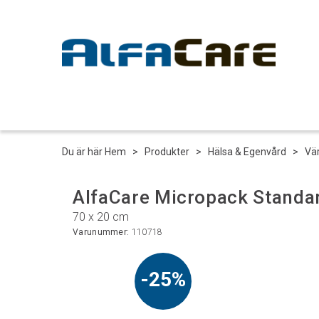
Du är här
Hem
>
Produkter
>
Hälsa & Egenvård
>
Vä
AlfaCare Micropack Standa
70 x 20 cm
Varunummer:
110718
25%