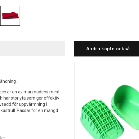
Andra köpte också
vändning.
 och är en av marknadens mest
har stor yta som ger effektiv
avsedd för uppvärmning i
 kastrull. Passar för en mängd
ler