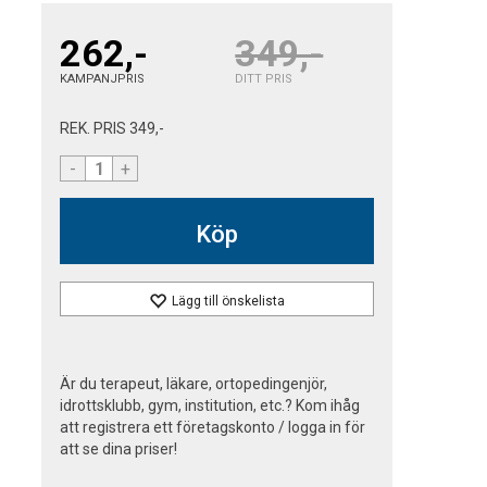
262,-
349,-
KAMPANJPRIS
DITT PRIS
REK. PRIS
349,-
-
+
Köp
Lägg till önskelista
Är du terapeut, läkare, ortopedingenjör,
idrottsklubb, gym, institution, etc.? Kom ihåg
att registrera ett företagskonto / logga in för
att se dina priser!