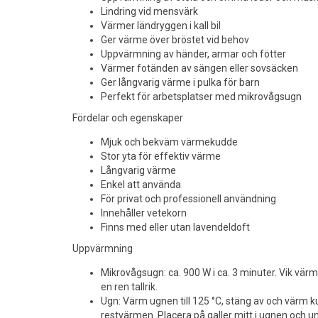
Lindring vid mensvärk
Värmer ländryggen i kall bil
Ger värme över bröstet vid behov
Uppvärmning av händer, armar och fötter
Värmer fotänden av sängen eller sovsäcken
Ger långvarig värme i pulka för barn
Perfekt för arbetsplatser med mikrovågsugn
Fördelar och egenskaper
Mjuk och bekväm värmekudde
Stor yta för effektiv värme
Långvarig värme
Enkel att använda
För privat och professionell användning
Innehåller vetekorn
Finns med eller utan lavendeldoft
Uppvärmning
Mikrovågsugn: ca. 900 W i ca. 3 minuter. Vik vä
en ren tallrik.
Ugn: Värm ugnen till 125 °C, stäng av och värm k
restvärmen. Placera på galler mitt i ugnen och 