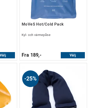
MoVeS Hot/Cold Pack
Kyl- och värmepåse
Fra 189,-
Välj
Välj
25%