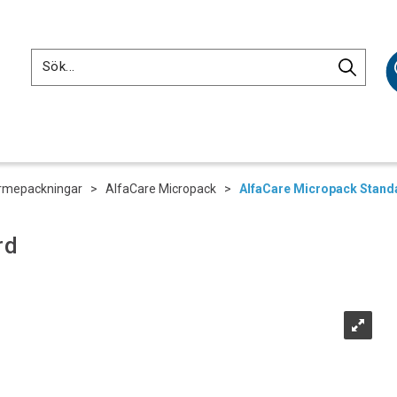
rmepackningar
>
AlfaCare Micropack
>
AlfaCare Micropack Stand
rd