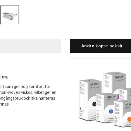
Andra köpte också
ning.
dd som ger hög komfort för
 non-woven viskos, vilket ger en
r engångsbruk och ska hanteras
innas.