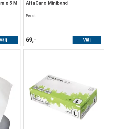
cm x 5 M
AlfaCare Miniband
Per st.
69,-
Välj
Välj