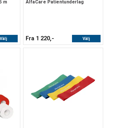
5 m
AlfaCare Patientunderlag
Fra 1 220,-
Välj
Välj