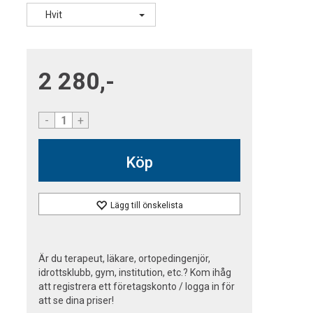
Hvit
2 280,-
-
+
Köp
Lägg till önskelista
Är du terapeut, läkare, ortopedingenjör,
idrottsklubb, gym, institution, etc.? Kom ihåg
att registrera ett företagskonto / logga in för
att se dina priser!