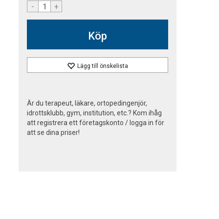
-
+
Köp
Lägg till önskelista
Är du terapeut, läkare, ortopedingenjör,
idrottsklubb, gym, institution, etc.? Kom ihåg
att registrera ett företagskonto / logga in för
att se dina priser!