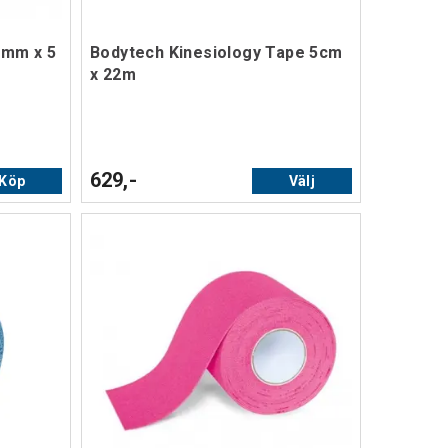
 mm x 5
Bodytech Kinesiology Tape 5cm
x 22m
629,-
Köp
Välj