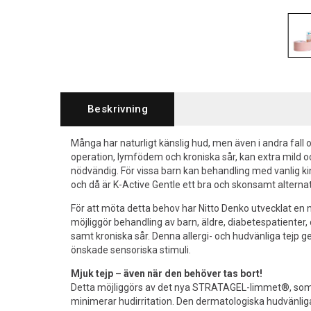
Beskrivning
Många har naturligt känslig hud, men även i andra fall 
operation, lymfödem och kroniska sår, kan extra mild o
nödvändig. För vissa barn kan behandling med vanlig kin
och då är K-Active Gentle ett bra och skonsamt alternat
För att möta detta behov har Nitto Denko utvecklat en 
möjliggör behandling av barn, äldre, diabetespatienter,
samt kroniska sår. Denna allergi- och hudvänliga tejp g
önskade sensoriska stimuli.
Mjuk tejp – även när den behöver tas bort!
Detta möjliggörs av det nya STRATAGEL-limmet®, som 
minimerar hudirritation. Den dermatologiska hudvänlig