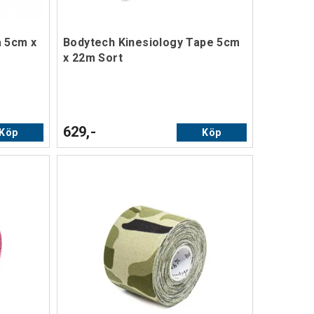
å 5cm x
Bodytech Kinesiology Tape 5cm
x 22m Sort
629,-
Köp
Köp