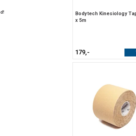
ud!
Bodytech Kinesiology T
x 5m
179,-