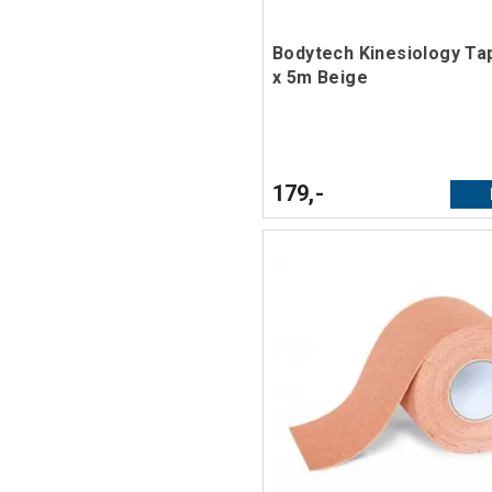
Bodytech Kinesiology T
x 5m Beige
179,-