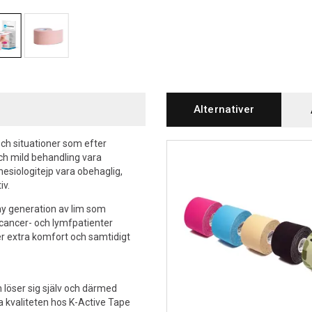
Alternativer
och situationer som efter
ch mild behandling vara
esiologitejp vara obehaglig,
iv.
ny generation av lim som
 cancer- och lymfpatienter
er extra komfort och samtidigt
löser sig själv och därmed
a kvaliteten hos K-Active Tape