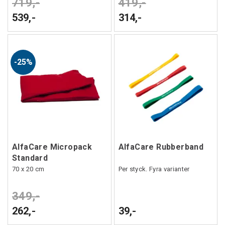
719,-
419,-
539,-
314,-
25%
AlfaCare Micropack
AlfaCare Rubberband
Standard
70 x 20 cm
Per styck. Fyra varianter
349,-
262,-
39,-