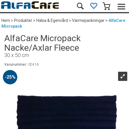
Hem
>
Produkter
>
Hälsa & Egenvård
>
Värmepackningar
>
AlfaCare
Micropack
AlfaCare Micropack
Nacke/Axlar Fleece
30 x 50 cm
Varunummer:
02416
25%