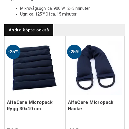
Mikrovågsugn: ca. 900 W i 2–3 minuter
Ugn: ca. 125?°C i ca. 15 minuter
Andra köpte också
25%
25%
AlfaCare Micropack
AlfaCare Micropack
Rygg 30x40 cm
Nacke