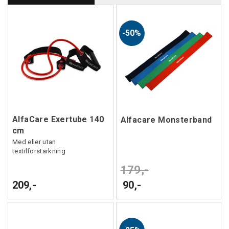
50%
AlfaCare Exertube 140
Alfacare Monsterband
cm
Med eller utan
textilförstärkning
179,-
209,-
90,-