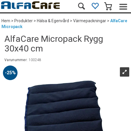
Hem
>
Produkter
>
Hälsa & Egenvård
>
Värmepackningar
>
AlfaCare
Micropack
AlfaCare Micropack Rygg
30x40 cm
Varunummer:
100248
25%