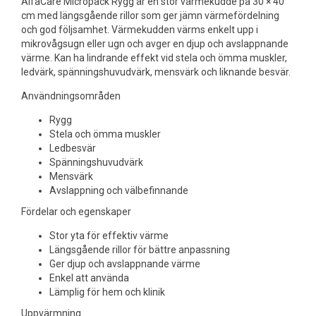
AlfaCare Micropack Rygg är en stor värmekudde på 30 × 40
cm med längsgående rillor som ger jämn värmefördelning
och god följsamhet. Värmekudden värms enkelt upp i
mikrovågsugn eller ugn och avger en djup och avslappnande
värme. Kan ha lindrande effekt vid stela och ömma muskler,
ledvärk, spänningshuvudvärk, mensvärk och liknande besvär.
Användningsområden
Rygg
Stela och ömma muskler
Ledbesvär
Spänningshuvudvärk
Mensvärk
Avslappning och välbefinnande
Fördelar och egenskaper
Stor yta för effektiv värme
Längsgående rillor för bättre anpassning
Ger djup och avslappnande värme
Enkel att använda
Lämplig för hem och klinik
Uppvärmning