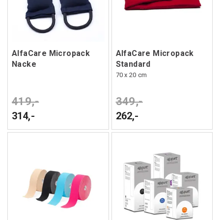
AlfaCare Micropack
AlfaCare Micropack
Nacke
Standard
70 x 20 cm
419,-
349,-
314,-
262,-