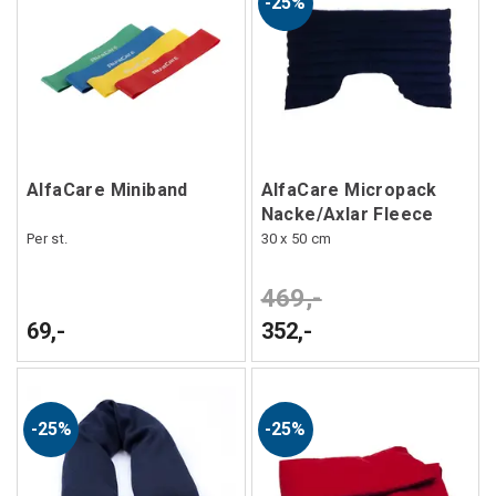
25%
AlfaCare Miniband
AlfaCare Micropack
Nacke/Axlar Fleece
Per st.
30 x 50 cm
469,-
69,-
352,-
25%
25%