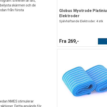
program. Enheten är lätt,
sbelysta skärmen och de
edan från första
Globus Myotrode Platini
Elektroder
Självhäftande Elektroder. 4 stk
Fra 269,-
 medan NMES stimulerar
raktioner. Detta används för