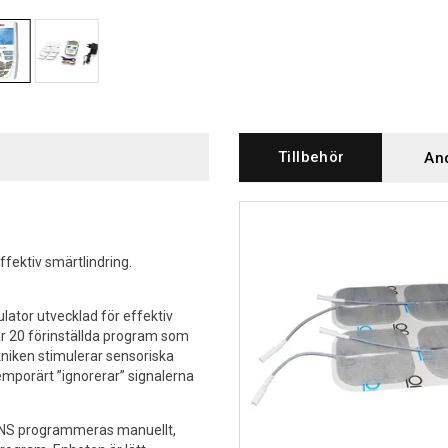
Tillbehör
An
fektiv smärtlindring.
ator utvecklad för effektiv
ar 20 förinställda program som
niken stimulerar sensoriska
mporärt ”ignorerar” signalerna
ENS programmeras manuellt,