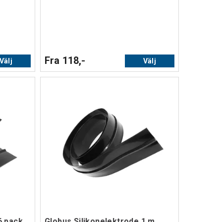
Fra 118,-
Välj
Välj
6 pack
Globus Silikonelektrode 1 m