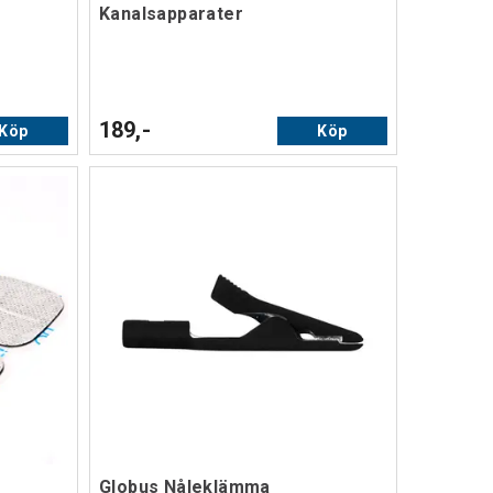
Kanalsapparater
189,-
Köp
Köp
Globus Nåleklämma