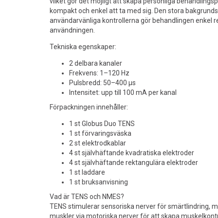
vilket gör det möjligt att skapa personliga behandlings
kompakt och enkel att ta med sig. Den stora bakgrund
användarvänliga kontrollerna gör behandlingen enkel r
användningen.
Tekniska egenskaper:
2 delbara kanaler
Frekvens: 1–120 Hz
Pulsbredd: 50–400 µs
Intensitet: upp till 100 mA per kanal
Förpackningen innehåller:
1 st Globus Duo TENS
1 st förvaringsväska
2 st elektrodkablar
4 st självhäftande kvadratiska elektroder
4 st självhäftande rektangulära elektroder
1 st laddare
1 st bruksanvisning
Vad är TENS och NMES?
TENS stimulerar sensoriska nerver för smärtlindring,
muskler via motoriska nerver för att skapa muskelkont