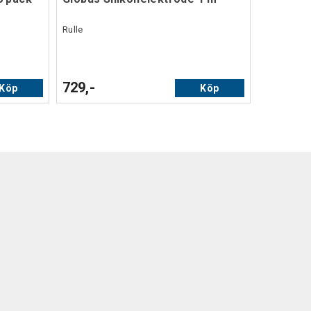
Rulle
729,-
Köp
Köp