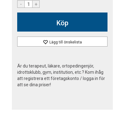
-
+
Köp
Lägg till önskelista
Är du terapeut, läkare, ortopedingenjör,
idrottsklubb, gym, institution, etc.? Kom ihåg
att registrera ett företagskonto / logga in för
att se dina priser!