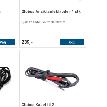
s
Globus Ansiktselektroder 4 stk
Själhäftande Elektroder 32mm.
239,-
Välj
Köp
2
Globus Kabel til 2-