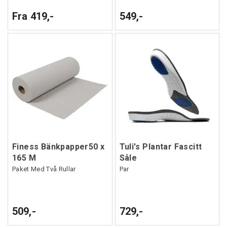
Fra 419,-
549,-
Finess Bänkpapper50 x
Tuli's Plantar Fascitt
165 M
Såle
Paket Med Två Rullar
Par
509,-
729,-