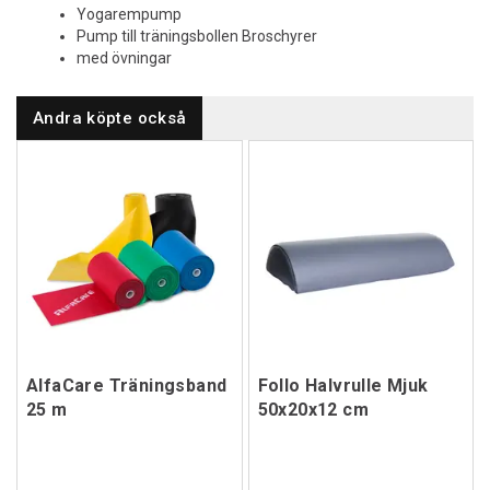
Yogarempump
Pump till träningsbollen Broschyrer
med övningar
Andra köpte också
AlfaCare Träningsband
Follo Halvrulle Mjuk
25 m
50x20x12 cm