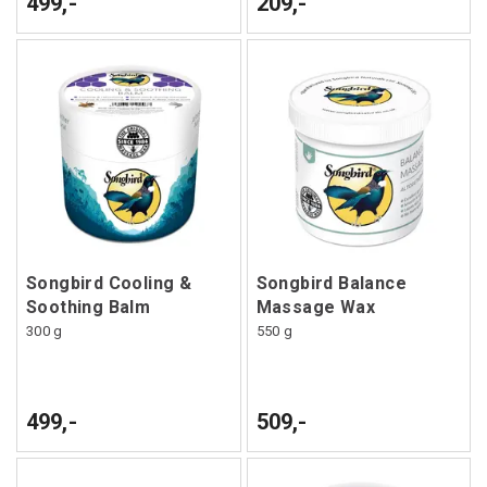
499,-
209,-
Songbird Cooling &
Songbird Balance
Soothing Balm
Massage Wax
300 g
550 g
499,-
509,-