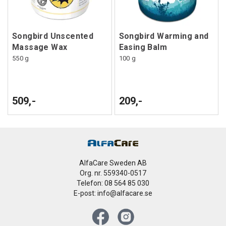
Songbird Unscented
Songbird Warming and
Massage Wax
Easing Balm
550 g
100 g
509,-
209,-
AlfaCare Sweden AB
Org. nr. 559340-0517
Telefon: 08 564 85 030
E-post: info@alfacare.se