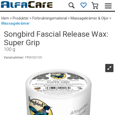
Hem
>
Produkter
>
Förbrukningsmaterial
>
Massagekrämer & Oljor
>
Massagekrämer
Songbird Fascial Release Wax:
Super Grip
100 g
Varunummer:
FRWSG100