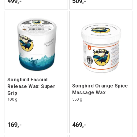
499,-
509,-
Songbird Fascial
Songbird Orange Spice
Release Wax: Super
Massage Wax
Grip
100 g
550 g
169,-
469,-