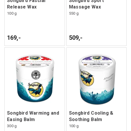
Songbird Fascial
Songbird Sport
Release Wax
Massage Wax
100 g
550 g
169,-
509,-
Songbird Warming and
Songbird Cooling &
Easing Balm
Soothing Balm
300 g
100 g