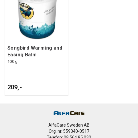
Songbird Warming and
Easing Balm
100 g
209,-
AlfaCare Sweden AB
Org. nr. 559340-0517
Telefon: 08 564 85 030