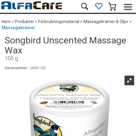
Hem
>
Produkter
>
Förbrukningsmaterial
>
Massagekrämer & Oljor
>
Massagekrämer
Songbird Unscented Massage
Wax
100 g
Varunummer:
UMW100